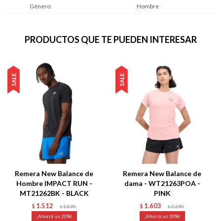
Género
Hombre
PRODUCTOS QUE TE PUEDEN INTERESAR
Remera New Balance de
Remera New Balance de
Hombre IMPACT RUN -
dama - WT21263POA -
MT21262BK - BLACK
PINK
1.512
1.603
$
1.890
$
2.290
$
$
20
30