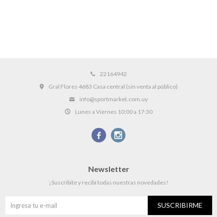
22164942
Gral Flores 4683 Casa central (sin venta al público)
info@sportmarket.com.uy
Lunes a Viernes 10:00 a 17:30


Newsletter
¡Suscribite y recibí todas nuestras novedades!
SUSCRIBIRME