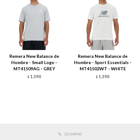
Remera New Balance de
Remera New Balance de
Hombre - Small Logo -
Hombre - Sport Essentials -
MT41509AG - GREY
MT41502WT - WHITE
1.390
1.390
$
$
22164942