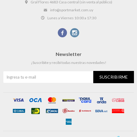
Gral Flores 4683 Casa central (sin venta al público)
info@sportmarket.com.uy
Lunes a Viernes 10:00 a 17:30


Newsletter
¡Suscribite y recibí todas nuestras novedades!
SUSCRIBIRME