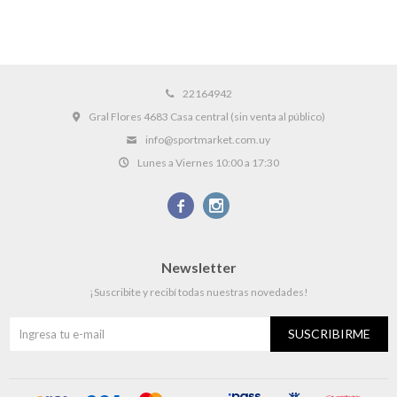
22164942
Gral Flores 4683 Casa central (sin venta al público)
info@sportmarket.com.uy
Lunes a Viernes 10:00 a 17:30


Newsletter
¡Suscribite y recibí todas nuestras novedades!
SUSCRIBIRME