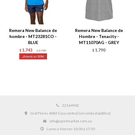
Remera New Balance de
Remera New Balance de
hombre - MT23281CO -
Hombre - Tenacity -
BLUE
MT11070AG - GREY
1.743
1.790
$
2.490
$
$
30
22164942
Gral Flores 4683 Casa central (sin venta al público)
info@sportmarket.com.uy
Lunes a Viernes 10:00 a 17:30