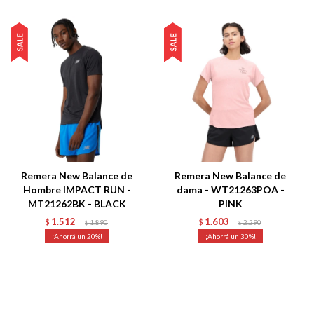
Remera New Balance de
Remera New Balance de
Hombre IMPACT RUN -
dama - WT21263POA -
MT21262BK - BLACK
PINK
1.512
1.603
$
1.890
$
2.290
$
$
20
30