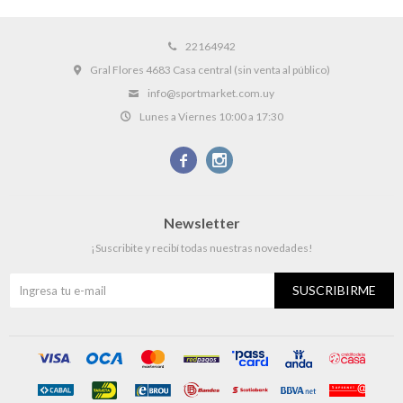
22164942
Gral Flores 4683 Casa central (sin venta al público)
info@sportmarket.com.uy
Lunes a Viernes 10:00 a 17:30


Newsletter
¡Suscribite y recibí todas nuestras novedades!
SUSCRIBIRME