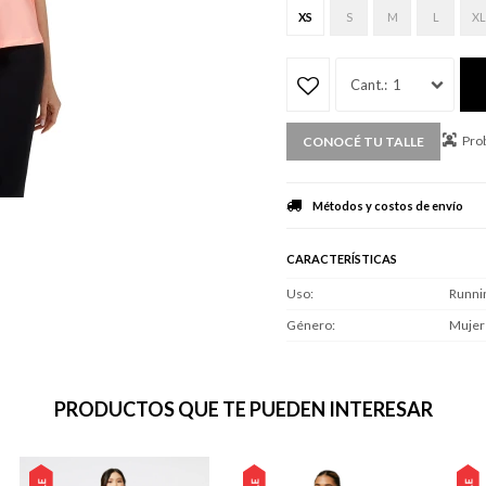
XS
S
M
L
XL
1
Prob
CONOCÉ TU TALLE
Métodos y costos de envío
CARACTERÍSTICAS
Uso
Runni
Género
Mujer
PRODUCTOS QUE TE PUEDEN INTERESAR