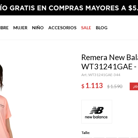
BRE
MUJER
NIÑO
ACCESORIOS
SALE
BLOG
Remera New Bal
WT31241GAE -
WT31241GAE-344
1.113
$
1.590
$
Talle: