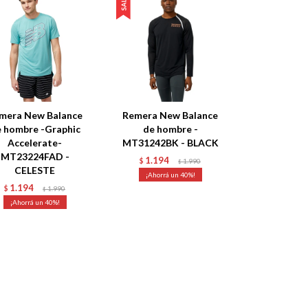
mera New Balance
Remera New Balance
 hombre -Graphic
de hombre -
Accelerate-
MT31242BK - BLACK
MT23224FAD -
1.194
$
1.990
$
CELESTE
40
1.194
$
1.990
$
40