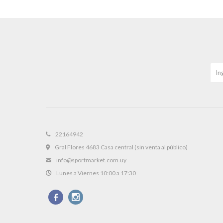
22164942
Gral Flores 4683 Casa central (sin venta al público)
info@sportmarket.com.uy
Lunes a Viernes 10:00 a 17:30

