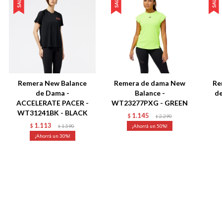
Remera New Balance
Remera de dama New
Re
de Dama -
Balance -
de
ACCELERATE PACER -
WT23277PXG - GREEN
WT31241BK - BLACK
1.145
$
2.290
$
1.113
$
1.590
50
$
30