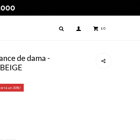
0
$
ance de dama -
 BEIGE
30