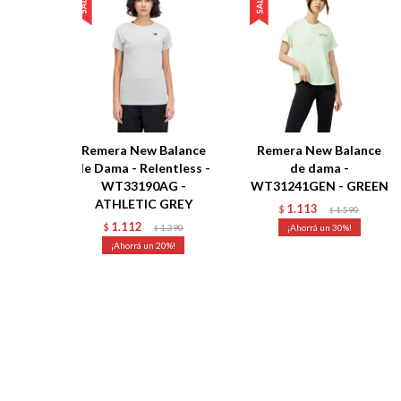
Remera New Balance
Remera New Balance
de Dama - Relentless -
de dama -
WT33190AG -
WT31241GEN - GREEN
ATHLETIC GREY
1.113
$
1.590
$
1.112
$
1.390
30
$
20