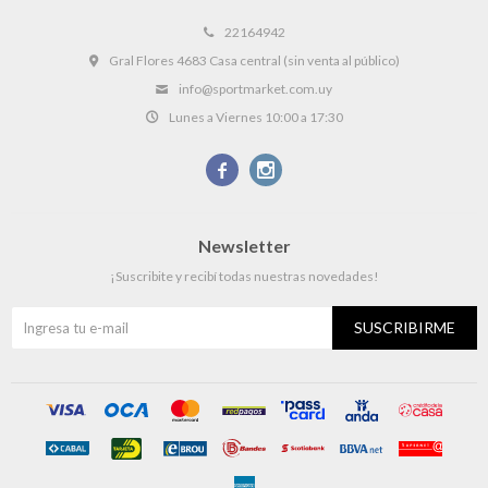
22164942
Gral Flores 4683 Casa central (sin venta al público)
info@sportmarket.com.uy
Lunes a Viernes 10:00 a 17:30


Newsletter
¡Suscribite y recibí todas nuestras novedades!
SUSCRIBIRME