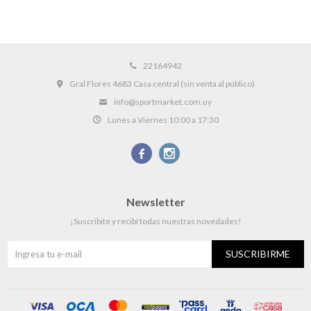
22164942
Gral Flores 4683 Casa central (sin venta al público)
info@sportmarket.com.uy
Lunes a Viernes 10:00 a 17:30


Newsletter
¡Suscribite y recibí todas nuestras novedades!
SUSCRIBIRME