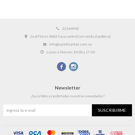
22164942
Gral Flores 4683 Casa central (sin venta al público)
info@sportmarket.com.uy
Lunes a Viernes 10:00 a 17:30


Newsletter
¡Suscribite y recibí todas nuestras novedades!
SUSCRIBIRME