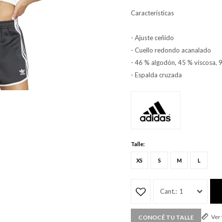
Características
- Ajuste ceñido
- Cuello redondo acanalado
- 46 % algodón, 45 % viscosa, 
- Espalda cruzada
Talle:
XS
S
M
L
1
Ver
CONOCÉ TU TALLE