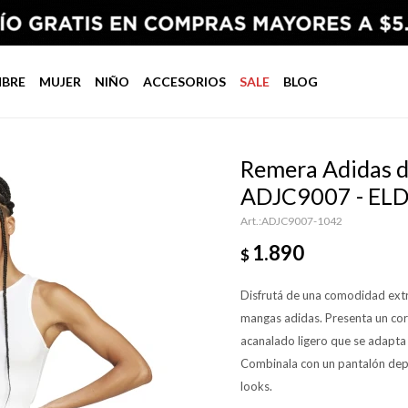
BRE
MUJER
NIÑO
ACCESORIOS
SALE
BLOG
Remera Adidas d
ADJC9007 - EL
ADJC9007-1042
1.890
$
Disfrutá de una comodidad extra
mangas adidas. Presenta un cort
acanalado ligero que se adapta a
Combinala con un pantalón depor
looks.