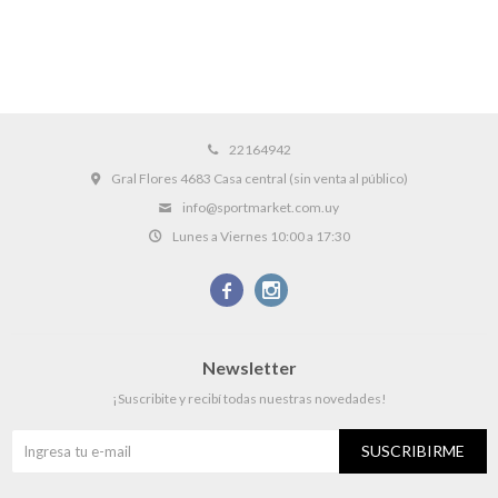
22164942
Gral Flores 4683 Casa central (sin venta al público)
info@sportmarket.com.uy
Lunes a Viernes 10:00 a 17:30


Newsletter
¡Suscribite y recibí todas nuestras novedades!
SUSCRIBIRME