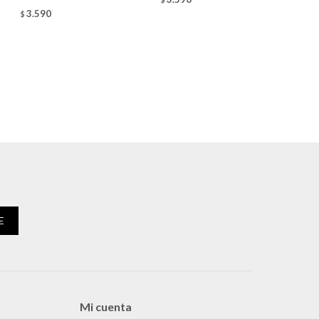
$
3.590
$
E
Mi cuenta