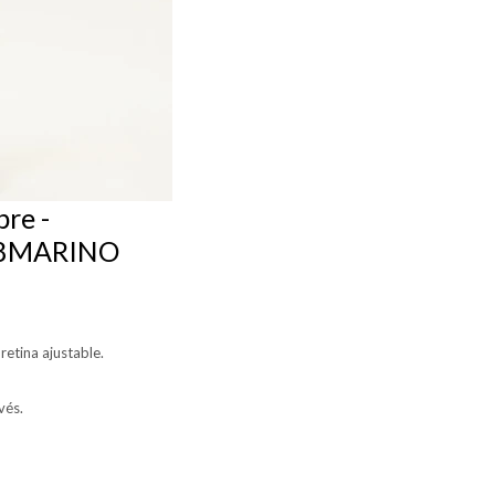
re -
08MARINO
etina ajustable.
vés.