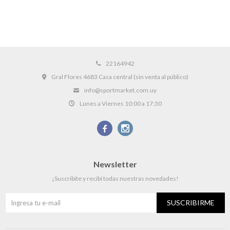
22164942
Gral Flores 4683 Casa central (sin venta al público)
info@sportmarket.com.uy
Lunes a Viernes 10:00 a 17:30


Newsletter
¡Suscribite y recibí todas nuestras novedades!
SUSCRIBIRME