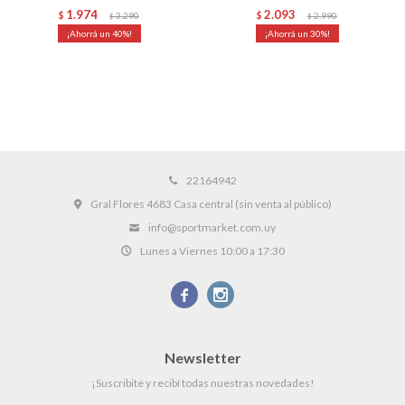
1.974
2.093
$
3.290
$
2.990
$
$
40
30
22164942
Gral Flores 4683 Casa central (sin venta al público)
info@sportmarket.com.uy
Lunes a Viernes 10:00 a 17:30


Newsletter
¡Suscribite y recibí todas nuestras novedades!