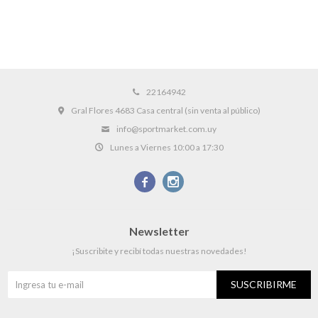
22164942
Gral Flores 4683 Casa central (sin venta al público)
info@sportmarket.com.uy
Lunes a Viernes 10:00 a 17:30


Newsletter
¡Suscribite y recibí todas nuestras novedades!
SUSCRIBIRME