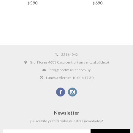
590
690
$
$
22164942
Gral Flores 4683 Casa central (sin venta al público)
info@sportmarket.com.uy
Lunes a Viernes 10:00 a 17:30


Newsletter
¡Suscribite y recibí todas nuestras novedades!