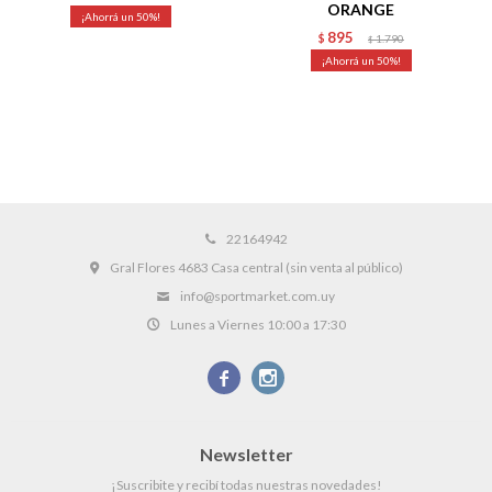
ORANGE
50
895
$
1.790
$
50
22164942
Gral Flores 4683 Casa central (sin venta al público)
info@sportmarket.com.uy
Lunes a Viernes 10:00 a 17:30


Newsletter
¡Suscribite y recibí todas nuestras novedades!