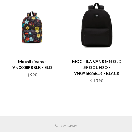
Mochila Vans -
MOCHILA VANS MN OLD
VN0008PRBLK - ELD
SKOOL H2O -
VN0A5E2SBLK - BLACK
990
$
1.790
$
22164942