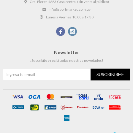
Gral Flores 4683 Casa central (sin venta al público)
info@sportmarket.com.uy
Lunes a Viernes 10:00 a 17:30


Newsletter
¡Suscribite y recibí todas nuestras novedades!
SUSCRIBIRME