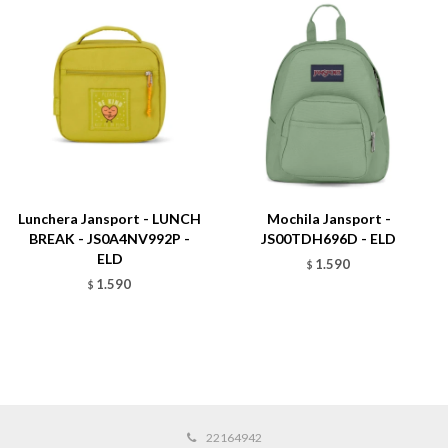
Lunchera Jansport - LUNCH
Mochila Jansport -
BREAK - JS0A4NV992P -
JS00TDH696D - ELD
ELD
1.590
$
1.590
$
22164942