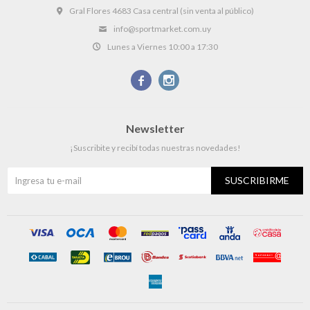
Gral Flores 4683 Casa central (sin venta al público)
info@sportmarket.com.uy
Lunes a Viernes 10:00 a 17:30


Newsletter
¡Suscribite y recibí todas nuestras novedades!
SUSCRIBIRME