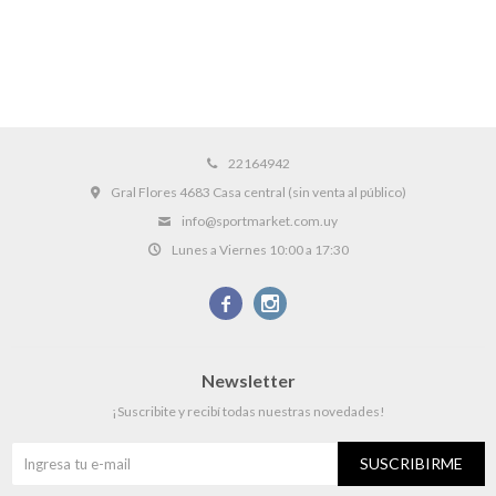
22164942
Gral Flores 4683 Casa central (sin venta al público)
info@sportmarket.com.uy
Lunes a Viernes 10:00 a 17:30


Newsletter
¡Suscribite y recibí todas nuestras novedades!
SUSCRIBIRME