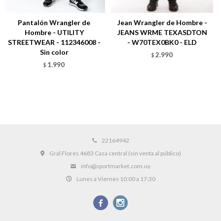
Pantalón Wrangler de
Jean Wrangler de Hombre -
Hombre - UTILITY
JEANS WRME TEXASDTON
STREETWEAR - 112346008 -
- W70TEX0BK0 - ELD
Sin color
2.990
$
1.990
$
22164942
Gral Flores 4683 Casa central (sin venta al público)
info@sportmarket.com.uy
Lunes a Viernes 10:00 a 17:30

