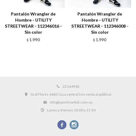
Pantalón Wrangler de
Pantalón Wrangler de
Hombre - UTILITY
Hombre - UTILITY
STREETWEAR - 112346016 -
STREETWEAR - 112346008 -
Sin color
Sin color
1.990
1.990
$
$
22164942
Gral Flores 4683 Casa central (sin venta al público)
info@sportmarket.com.uy
Lunes a Viernes 10:00 a 17:30

