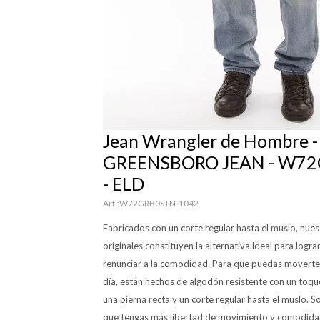
Jean Wrangler de Hombre -
GREENSBORO JEAN - W7
- ELD
W72GRB0STN-1042
Fabricados con un corte regular hasta el muslo, nue
originales constituyen la alternativa ideal para logr
renunciar a la comodidad. Para que puedas moverte
día, están hechos de algodón resistente con un toque 
una pierna recta y un corte regular hasta el muslo. S
que tengas más libertad de movimiento y comodidad 