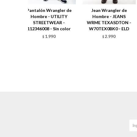
Pantalón Wrangler de
Jean Wrangler de
Hombre - UTILITY
Hombre - JEANS
STREETWEAR -
WRME TEXASDTON -
112346008 - Sin color
W70TEX0BK0 - ELD
1.990
2.990
$
$