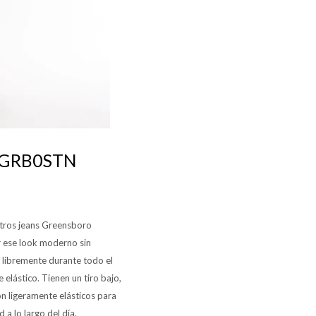
2GRB0STN
stros jeans Greensboro
ar ese look moderno sin
 libremente durante todo el
elástico. Tienen un tiro bajo,
on ligeramente elásticos para
a lo largo del día.