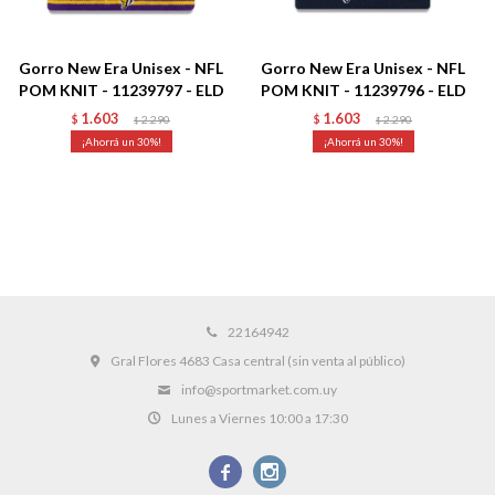
Gorro New Era Unisex - NFL
Gorro New Era Unisex - NFL
POM KNIT - 11239797 - ELD
POM KNIT - 11239796 - ELD
1.603
1.603
$
2.290
$
2.290
$
$
30
30
22164942
Gral Flores 4683 Casa central (sin venta al público)
info@sportmarket.com.uy
Lunes a Viernes 10:00 a 17:30

