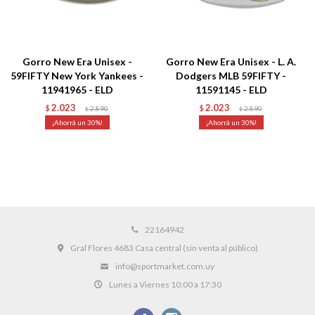
Gorro New Era Unisex -
Gorro New Era Unisex - L. A.
59FIFTY New York Yankees -
Dodgers MLB 59FIFTY -
11941965 - ELD
11591145 - ELD
2.023
2.023
$
2.890
$
2.890
$
$
30
30
22164942
Gral Flores 4683 Casa central (sin venta al público)
info@sportmarket.com.uy
Lunes a Viernes 10:00 a 17:30