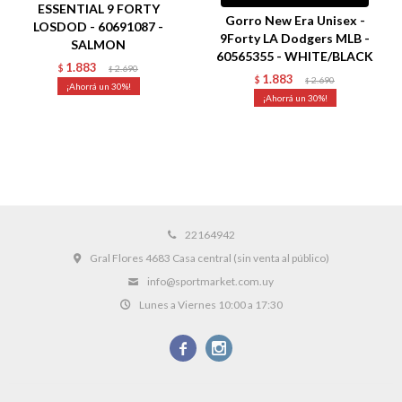
ESSENTIAL 9 FORTY
Gorro New Era Unisex -
LOSDOD - 60691087 -
9Forty LA Dodgers MLB -
SALMON
60565355 - WHITE/BLACK
1.883
$
2.690
$
1.883
$
2.690
$
30
30
22164942
Gral Flores 4683 Casa central (sin venta al público)
info@sportmarket.com.uy
Lunes a Viernes 10:00 a 17:30

