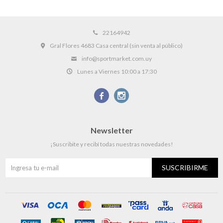
22164942
Gral Flores 4683 Casa central (sin venta al público)
info@sportmarket.com.uy
Lunes a Viernes 10:00 a 17:30


Newsletter
¡Suscribite y recibí todas nuestras novedades!
SUSCRIBIRME