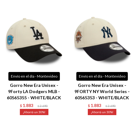
Envío en el día - Montevideo
Envío en el día - Montevideo
Gorro New Era Unisex -
Gorro New Era Unisex -
9Forty LA Dodgers MLB -
9FORTY NY World Series -
60565355 - WHITE/BLACK
60565353 - WHITE/BLACK
1.883
1.883
$
2.690
$
2.690
$
$
30
30