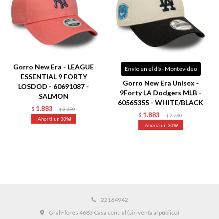
Gorro New Era - LEAGUE
Envío en el día- Montevideo
ESSENTIAL 9 FORTY
Gorro New Era Unisex -
LOSDOD - 60691087 -
9Forty LA Dodgers MLB -
SALMON
60565355 - WHITE/BLACK
1.883
$
2.690
$
1.883
$
2.690
$
30
30
22164942
Gral Flores 4683 Casa central (sin venta al público)