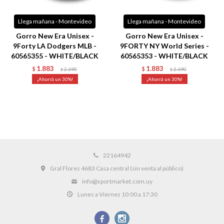
Llega mañana - Montevideo
Llega mañana - Montevideo
Gorro New Era Unisex -
Gorro New Era Unisex -
9Forty LA Dodgers MLB -
9FORTY NY World Series -
60565355 - WHITE/BLACK
60565353 - WHITE/BLACK
1.883
1.883
$
2.690
$
2.690
$
$
30
30
22164942
Gral Flores 4683 Casa central (sin venta al público)
info@sportmarket.com.uy
Lunes a Viernes 10:00 a 17:30

