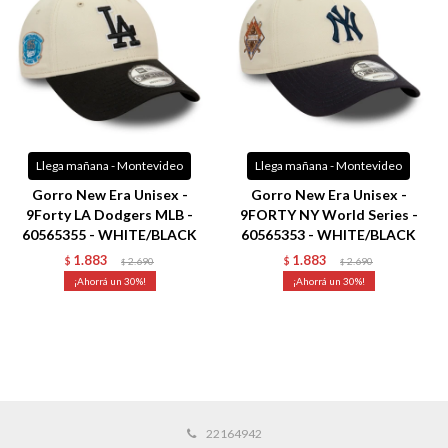
Llega mañana - Montevideo
Llega mañana - Montevideo
Gorro New Era Unisex -
Gorro New Era Unisex -
9Forty LA Dodgers MLB -
9FORTY NY World Series -
60565355 - WHITE/BLACK
60565353 - WHITE/BLACK
1.883
1.883
$
2.690
$
2.690
$
$
30
30
22164942