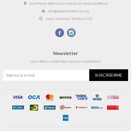
Gral Flores 4683 Casa central (sin venta al público)
info@sportmarket.com.uy
Lunes a Viernes 10:00 a 17:30


Newsletter
¡Suscribite y recibí todas nuestras novedades!
SUSCRIBIRME