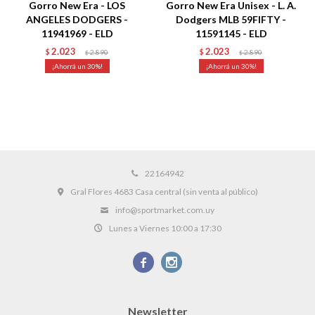
Gorro New Era - LOS
Gorro New Era Unisex - L. A.
ANGELES DODGERS -
Dodgers MLB 59FIFTY -
11941969 - ELD
11591145 - ELD
2.023
2.023
$
2.890
$
2.890
$
$
30
30
22164942
Gral Flores 4683 Casa central (sin venta al público)
info@sportmarket.com.uy
Lunes a Viernes 10:00 a 17:30


Newsletter