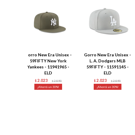
Gorro New Era Unisex -
Gorro New Era Unisex -
59FIFTY New York
L. A. Dodgers MLB
Yankees - 11941965 -
59FIFTY - 11591145 -
ELD
ELD
2.023
2.023
$
2.890
$
2.890
$
$
30
30