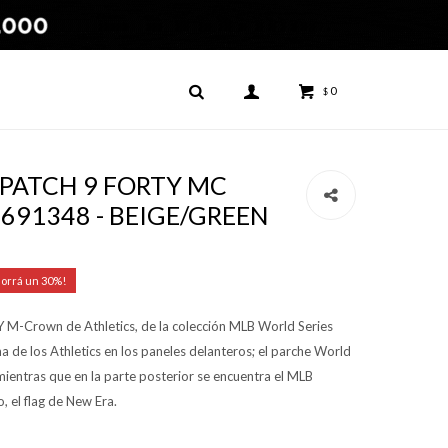
0
$
- PATCH 9 FORTY MC
691348 - BEIGE/GREEN
30
 M-Crown de Athletics, de la colección MLB World Series
 de los Athletics en los paneles delanteros; el parche World
 mientras que en la parte posterior se encuentra el MLB
, el flag de New Era.