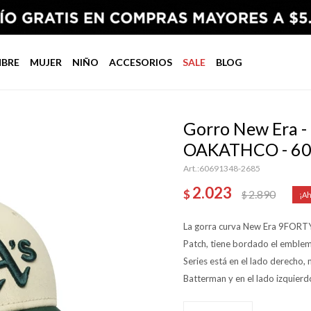
BRE
MUJER
NIÑO
ACCESORIOS
SALE
BLOG
Gorro New Era 
OAKATHCO - 60
60691348-2685
2.023
$
2.890
$
La gorra curva New Era 9FORTY
Patch, tiene bordado el emblema
Series está en el lado derecho,
Batterman y en el lado izquierdo