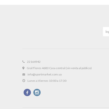
22164942
Gral Flores 4683 Casa central (sin venta al público)
info@sportmarket.com.uy
Lunes a Viernes 10:00 a 17:30

