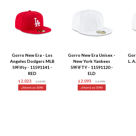
Gorro New Era - Los
Gorro New Era Unisex -
Gor
Angeles Dodgers MLB
New York Yankees
L. 
59Fifty - 11591141 -
59FIFTY - 11591120 -
RED
ELD
2.023
2.093
$
2.890
$
2.990
$
$
30
30