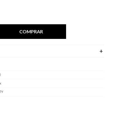
COMPRAR
l
x
TY