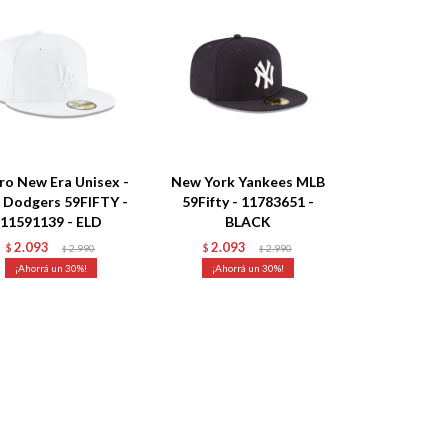
ro New Era Unisex -
New York Yankees MLB
A. Dodgers 59FIFTY -
59Fifty - 11783651 -
11591139 - ELD
BLACK
2.093
2.093
$
2.990
$
2.990
$
$
30
30