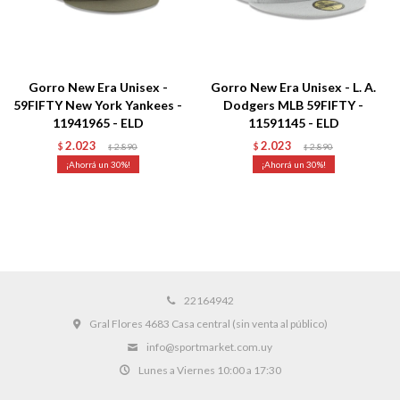
Gorro New Era Unisex -
Gorro New Era Unisex - L. A.
59FIFTY New York Yankees -
Dodgers MLB 59FIFTY -
11941965 - ELD
11591145 - ELD
2.023
2.023
$
2.890
$
2.890
$
$
30
30
22164942
Gral Flores 4683 Casa central (sin venta al público)
info@sportmarket.com.uy
Lunes a Viernes 10:00 a 17:30