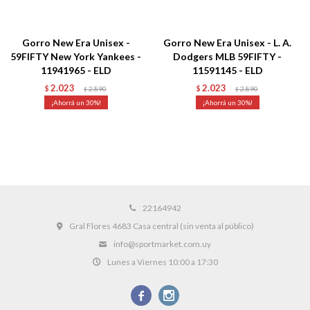
Gorro New Era Unisex -
Gorro New Era Unisex - L. A.
59FIFTY New York Yankees -
Dodgers MLB 59FIFTY -
11941965 - ELD
11591145 - ELD
2.023
2.023
$
2.890
$
2.890
$
$
30
30
22164942
Gral Flores 4683 Casa central (sin venta al público)
info@sportmarket.com.uy
Lunes a Viernes 10:00 a 17:30

