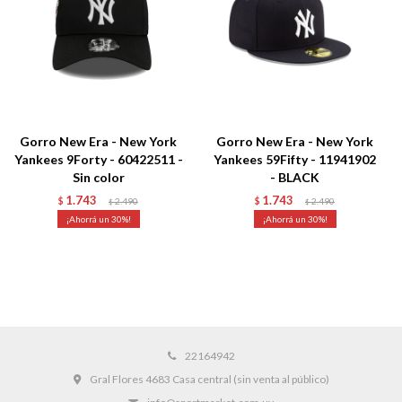
Gorro New Era - New York
Gorro New Era - New York
Yankees 9Forty - 60422511 -
Yankees 59Fifty - 11941902
Sin color
- BLACK
1.743
1.743
$
2.490
$
2.490
$
$
30
30
22164942
Gral Flores 4683 Casa central (sin venta al público)