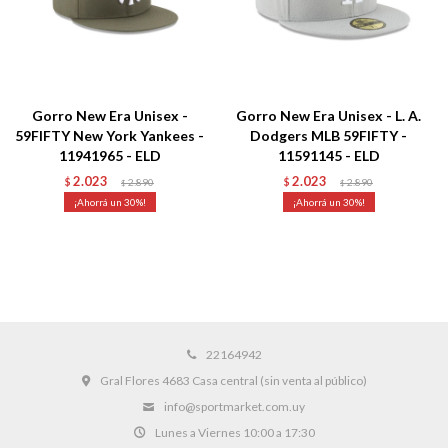
Gorro New Era Unisex -
Gorro New Era Unisex - L. A.
59FIFTY New York Yankees -
Dodgers MLB 59FIFTY -
11941965 - ELD
11591145 - ELD
2.023
2.023
$
2.890
$
2.890
$
$
30
30
22164942
Gral Flores 4683 Casa central (sin venta al público)
info@sportmarket.com.uy
Lunes a Viernes 10:00 a 17:30