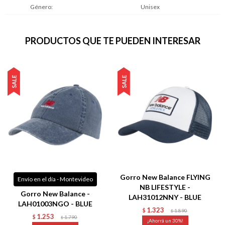
Género
Unisex
PRODUCTOS QUE TE PUEDEN INTERESAR
Gorro New Balance FLYING
Envío en el día - Montevideo
NB LIFESTYLE -
Gorro New Balance -
LAH31012NNY - BLUE
LAH01003NGO - BLUE
1.323
$
1.890
$
1.253
$
1.790
$
30