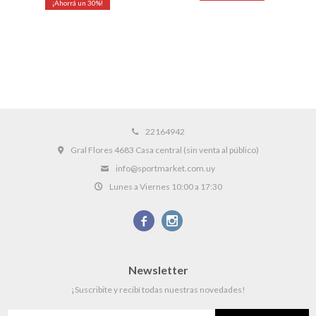
30
22164942
Gral Flores 4683 Casa central (sin venta al público)
info@sportmarket.com.uy
Lunes a Viernes 10:00 a 17:30


Newsletter
¡Suscribite y recibí todas nuestras novedades!