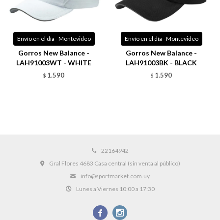
Envío en el día - Montevideo
Envío en el día - Montevideo
Gorros New Balance -
Gorros New Balance -
LAH91003WT - WHITE
LAH91003BK - BLACK
1.590
1.590
$
$
22164942
Gral Flores 4683 Casa central (sin venta al público)
info@sportmarket.com.uy
Lunes a Viernes 10:00 a 17:30

