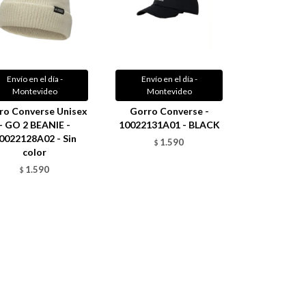
Envío en el día -
Envío en el día -
Montevideo
Montevideo
ro Converse Unisex
Gorro Converse -
- GO 2 BEANIE -
10022131A01 - BLACK
0022128A02 - Sin
1.590
$
color
1.590
$