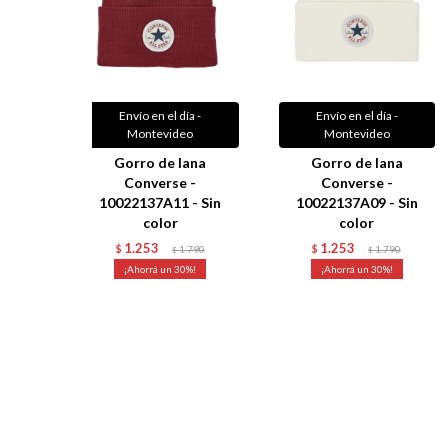
Envío en el día -
Envío en el día -
Montevideo
Montevideo
Gorro de lana
Gorro de lana
Converse -
Converse -
10022137A11 - Sin
10022137A09 - Sin
color
color
1.253
1.253
$
1.790
$
1.790
$
$
30
30