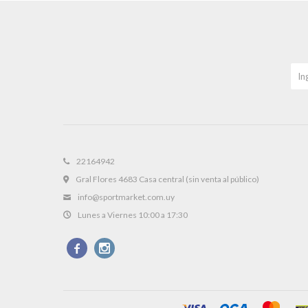
22164942
Gral Flores 4683 Casa central (sin venta al público)
info@sportmarket.com.uy
Lunes a Viernes 10:00 a 17:30

