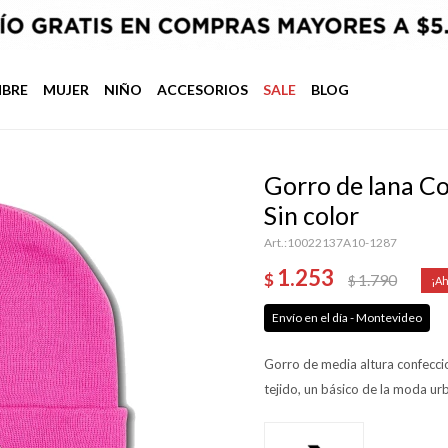
BRE
MUJER
NIÑO
ACCESORIOS
SALE
BLOG
Gorro de lana C
Sin color
10022137A10-1287
1.253
$
1.790
$
Envío en el día - Montevideo
Gorro de media altura confeccio
tejido, un básico de la moda ur