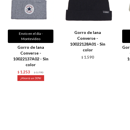
Gorro de lana
Envío en el día -
Converse -
Montevideo
10022128A01 - Sin
Gorro de lana
Gor
color
Converse -
1.590
$
10022137A02 - Sin
1
color
1.253
$
1.790
$
30