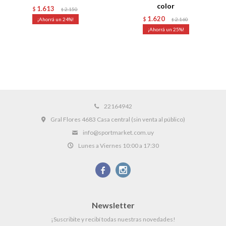
color
1.613
$
2.150
$
1.620
24
$
2.160
$
25
22164942
Gral Flores 4683 Casa central (sin venta al público)
info@sportmarket.com.uy
Lunes a Viernes 10:00 a 17:30


Newsletter
¡Suscribite y recibí todas nuestras novedades!