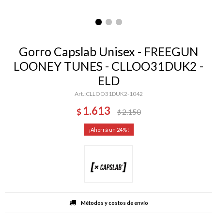
Gorro Capslab Unisex - FREEGUN
LOONEY TUNES - CLLOO31DUK2 -
ELD
CLLOO31DUK2-1042
1.613
$
2.150
$
24
Métodos y costos de envío