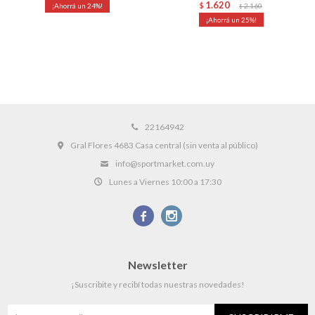
1.620
24
$
2.160
$
25
22164942
Gral Flores 4683 Casa central (sin venta al público)
info@sportmarket.com.uy
Lunes a Viernes 10:00 a 17:30


Newsletter
¡Suscribite y recibí todas nuestras novedades!