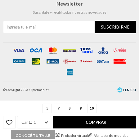
Newsletter
¡Suscribite y recibí todas nuestras novedades!
SUSCRIBIRME
© Copyright 2026 / Sportmarket
5
7
8
9
10
1
COMPRAR
Fenicio
Probador virtual
Ver tabla de medidas
CONOCÉ TU TALLE