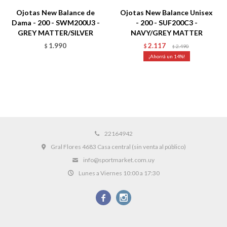
Ojotas New Balance de
Ojotas New Balance Unisex
Dama - 200 - SWM200U3 -
- 200 - SUF200C3 -
GREY MATTER/SILVER
NAVY/GREY MATTER
1.990
2.117
$
$
2.490
$
14
22164942
Gral Flores 4683 Casa central (sin venta al público)
info@sportmarket.com.uy
Lunes a Viernes 10:00 a 17:30

