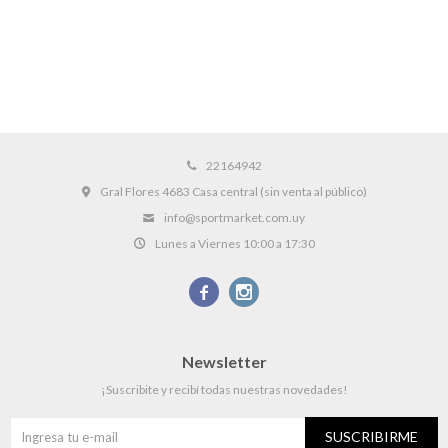
22164942
Gral Flores 4683 Casa central (sin venta al público)
info@sportmarket.com.uy
Lunes a Viernes 10:00 a 17:30


Newsletter
¡Suscribite y recibí todas nuestras novedades!
SUSCRIBIRME