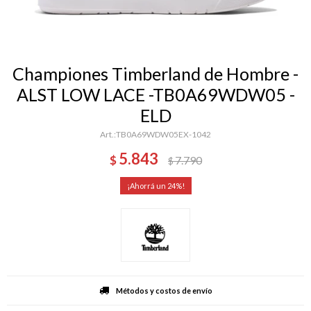
Championes Timberland de Hombre -
ALST LOW LACE -TB0A69WDW05 -
ELD
TB0A69WDW05EX-1042
5.843
$
7.790
$
24
Métodos y costos de envío