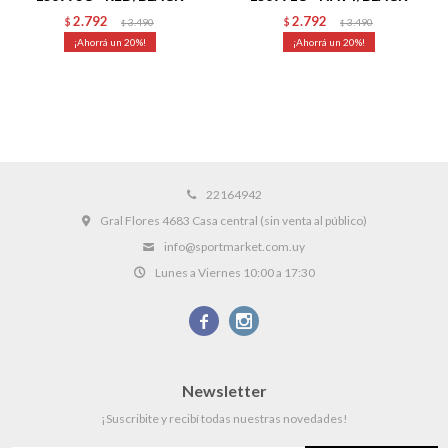
2.792
2.792
$
3.490
$
3.490
$
$
20
20
22164942
Gral Flores 4683 Casa central (sin venta al público)
info@sportmarket.com.uy
Lunes a Viernes 10:00 a 17:30


Newsletter
¡Suscribite y recibí todas nuestras novedades!