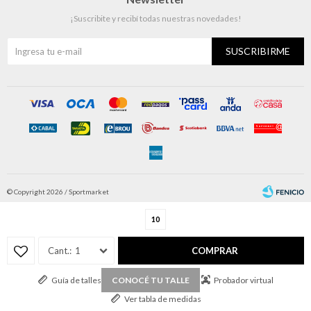
¡Suscribite y recibí todas nuestras novedades!
SUSCRIBIRME
© Copyright 2026 / Sportmarket
10
1
COMPRAR
Guía de talles
Probador virtual
CONOCÉ TU TALLE
Fenicio
Ver tabla de medidas