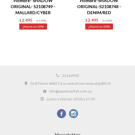
Hombre- SHADOW
Hombre-SHADOW
ORIGINAL- S2108749 -
ORIGINAL-S2108748 -
MALLARD/CYBER
DENIM/RED
2.495
2.495
$
4.990
$
4.990
$
$
50
50
22164942
Gral Flores 4683 Casa central (sin venta al público)
info@sportmarket.com.uy
Lunes a Viernes 10:00 a 17:30


Newsletter