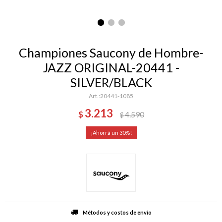
Championes Saucony de Hombre-
JAZZ ORIGINAL-20441 -
SILVER/BLACK
20441-1085
3.213
$
4.590
$
30
Métodos y costos de envío