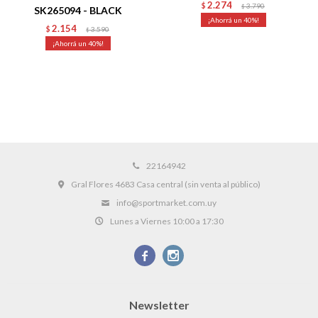
2.274
$
3.790
$
SK265094 - BLACK
40
2.154
$
3.590
$
40
22164942
Gral Flores 4683 Casa central (sin venta al público)
info@sportmarket.com.uy
Lunes a Viernes 10:00 a 17:30


Newsletter