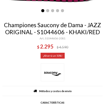
Championes Saucony de Dama - JAZZ
ORIGINAL - S1044606 - KHAKI/RED
S1044606-2081
2.295
$
4.590
$
50
Métodos y costos de envío
CARACTERÍSTICAS