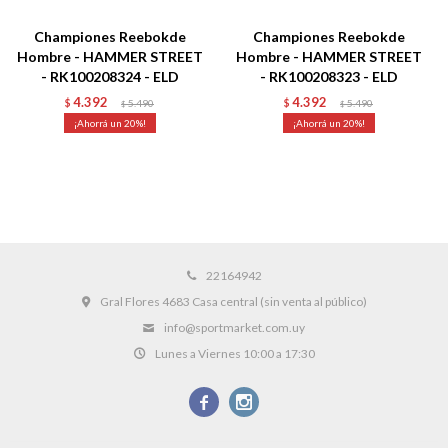
Championes Reebokde
Championes Reebokde
Hombre - HAMMER STREET
Hombre - HAMMER STREET
- RK100208324 - ELD
- RK100208323 - ELD
4.392
4.392
$
5.490
$
5.490
$
$
20
20
22164942
Gral Flores 4683 Casa central (sin venta al público)
info@sportmarket.com.uy
Lunes a Viernes 10:00 a 17:30

