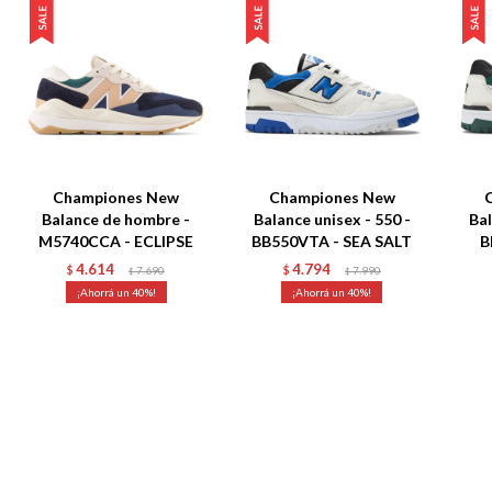
Championes New
Championes New
Balance de hombre -
Balance unisex - 550 -
Bal
M5740CCA - ECLIPSE
BB550VTA - SEA SALT
B
4.614
4.794
$
7.690
$
7.990
$
$
40
40