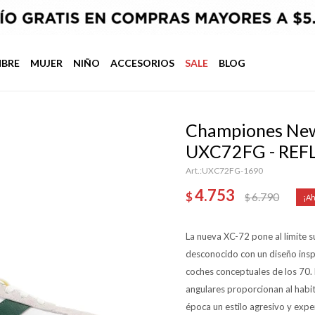
BRE
MUJER
NIÑO
ACCESORIOS
SALE
BLOG
Championes New 
UXC72FG - REF
UXC72FG-1690
4.753
$
6.790
$
La nueva XC-72 pone al límite s
desconocido con un diseño insp
coches conceptuales de los 70. L
angulares proporcionan al habitu
época un estilo agresivo y expe