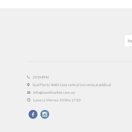
22164942
Gral Flores 4683 Casa central (sin venta al público)
info@sportmarket.com.uy
Lunes a Viernes 10:00 a 17:30

