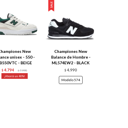
Championes New
Championes New
ance unisex - 550 -
Balance de Hombre -
B550VTC - BEIGE
ML574EW2 - BLACK
4.794
4.990
$
7.990
$
$
40
Modelo 574