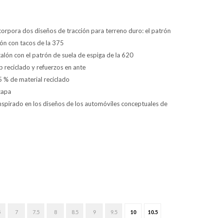
incorpora dos diseños de tracción para terreno duro: el patrón
rón con tacos de la 375
 talón con el patrón de suela de espiga de la 620
 reciclado y refuerzos en ante
5 % de material reciclado
capa
nspirado en los diseños de los automóviles conceptuales de
5
7
7.5
8
8.5
9
9.5
10
10.5