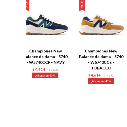
Championes New
Championes New
Balance de dama - 5740
Balance de dama - 5740
- W5740CCF - NAVY
- W5740CCE -
TOBACCO
4.614
$
7.690
$
4.614
40
$
7.690
$
40