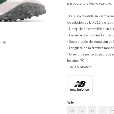
pasado, ahora hecho realidad.
- La suela dividida en vertical 
de sujeción de la XC15 y el pat
- Horquilla de estabilidad en el
- Empeine con contenido ripstop
- Suela y talón de goma con un 
- Lengüeta de microfibra mono
- Diseño de puntera cuadrada i
los años 70
- Talla & Modelo
Talle:
4.5
5
5.5
6
6.