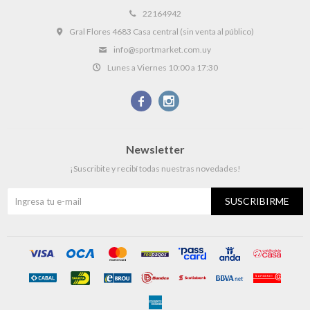
22164942
Gral Flores 4683 Casa central (sin venta al público)
info@sportmarket.com.uy
Lunes a Viernes 10:00 a 17:30


Newsletter
¡Suscribite y recibí todas nuestras novedades!
SUSCRIBIRME