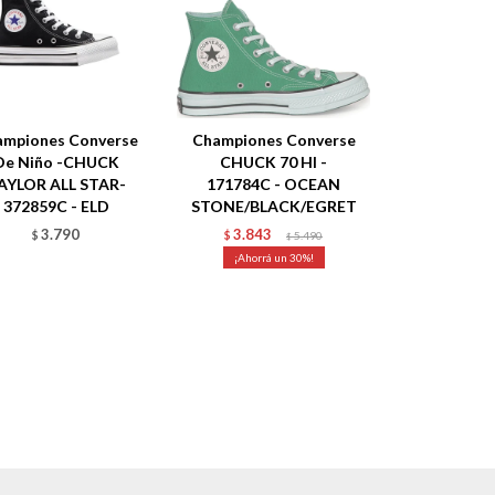
ampiones Converse
Championes Converse
De Niño -CHUCK
CHUCK 70 HI -
AYLOR ALL STAR-
171784C - OCEAN
372859C - ELD
STONE/BLACK/EGRET
3.790
3.843
$
$
5.490
$
30