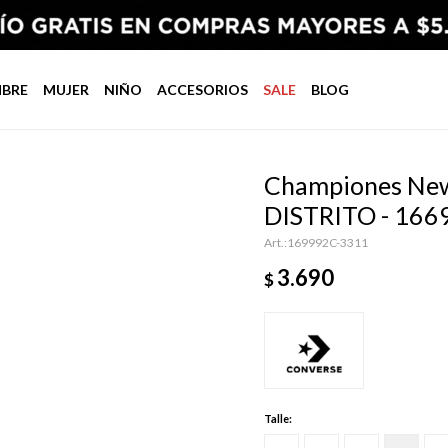
BRE
MUJER
NIÑO
ACCESORIOS
SALE
BLOG
Championes New 
DISTRITO - 166
169992C-3311
3.690
$
Talle: