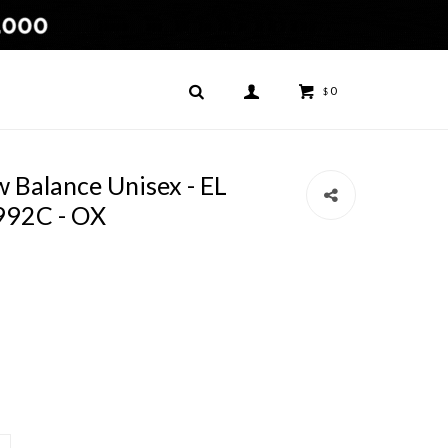
0
$
Balance Unisex - EL
992C - OX