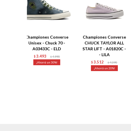
Championes Converse
Championes Converse
Unisex - Chuck 70 -
CHUCK TAYLOR ALL
A03433C - ELD
STAR LIFT - A01820C -
- LILA
3.493
$
4.990
$
3.512
30
$
4.390
$
20