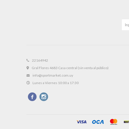
22164942
Gral Flores 4683 Casa central (sin venta al público)
info@sportmarket.com.uy
Lunes a Viernes 10:00 a 17:30

