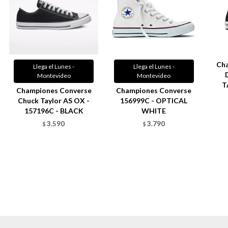
Ch
Llega el Lunes -
Llega el Lunes -
Montevideo
Montevideo
T
Championes Converse
Championes Converse
Chuck Taylor AS OX -
156999C - OPTICAL
157196C - BLACK
WHITE
3.590
3.790
$
$